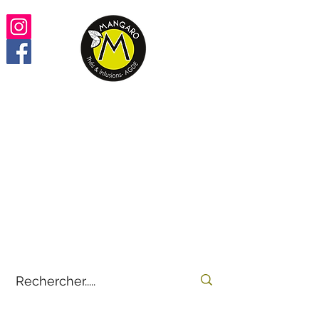
Retrouvez vos thés,
infusions, rooïbos préférés
100% en ligne
by
E-THÉS
Mangaro