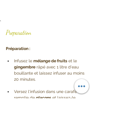
Preparation
Préparation :
Infusez le 
mélange de fruits
 et le 
gingembre
 râpé avec 1 litre d‘eau 
bouillante et laissez infuser au moins 
20 minutes. 
Versez l‘infusion dans une carafe 
remplie de 
glaçons
 et laissez-le 
refroidir complètement. 
Pendant ce temps, pressez l'orange, 
coupez la mangue en morceaux et 
détaillez quelques feuilles de menthe.