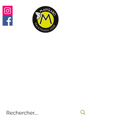
Retrouvez vos thés,
infusions, rooïbos préférés
100% en ligne
by
E-THÉS
Mangaro