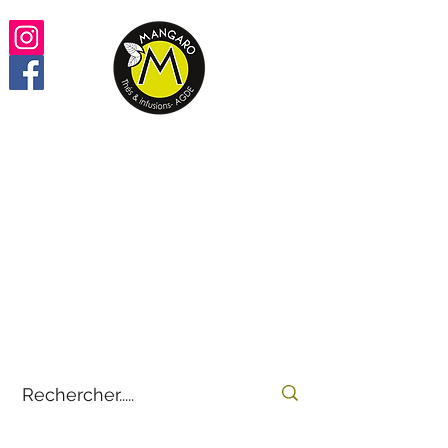
Retrouvez vos thés,
infusions, rooïbos préférés
100% en ligne
by
E-THÉS
Mangaro