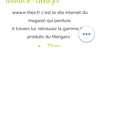
www.e-thes.fr
c'est le site internet du
magasin qui perdure.
A travers lui, retrouvez la gamme des
produits du Mangaro :
Thés
Infusions
Infusions bien-être
Maté
Cafés
Chocolat tablette
Dragées
La gamme bien-être continue bien
évidemment ​avec des infusions naturelles