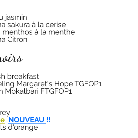
u jasmin
a sakura à la cerise
 menthos à la menthe
a Citron
oirs  
sh breakfast
eling Margaret's Hope TGFOP1
 Mokalbari FTGFOP1
grey
le
NOUVEAU 
!!
its d'orange