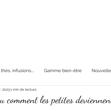
by Mangaro
s thés, infusions, rooïbos préférés 100% 
essoires de thés
Recettes
Cafés
Epicerie
Présent
hés, infusions....
Gamme bien-être
Nouvelle
r. 2023
1 min de lecture
ou comment les petites deviennen