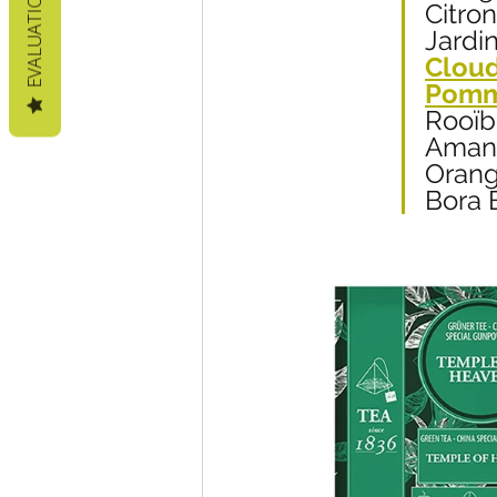
EVALUATIONS
Citron
Jardi
Cloud
Pomm
Rooïb
Amand
Oran
Bora 