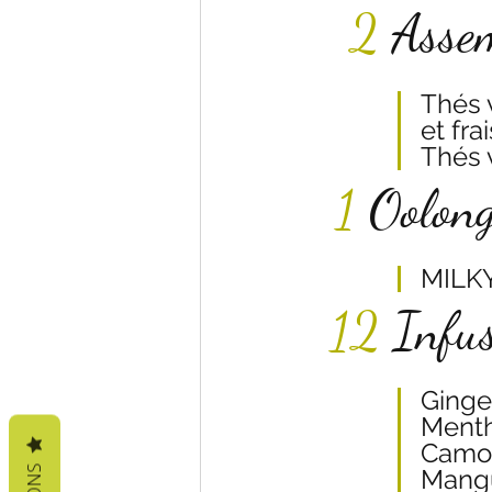
2
 Asse
Thés v
et fra
Thés v
 1 
Oolong
MILKY
12
 Infus
Ginge
Menth
Camo
Mangu