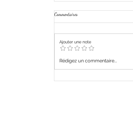
Commentaires
Ajouter une note
Nouveauté (extra) à venir ! Les
Rédigez un commentaire...
oursons à croquer ou à boire !