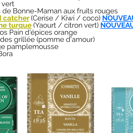
 vert
n de Bonne-Maman aux fruits rouges
 catcher
(Cerise / Kiwi / coco) 
NOUVEA
e turque
(Yaourt / citron vert)
NOUVEA
os Pain d'épices orange
es grillée (pomme d'amour)
ge pamplemousse
Bora