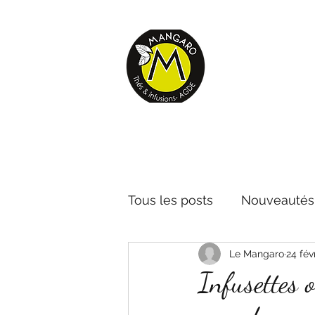
E-THÉS
Retrouvez vo
Nos thés, infusions...
Acc
Tous les posts
Nouveautés t
Le Mangaro
24 fév
Infos pratiques
Infusettes 