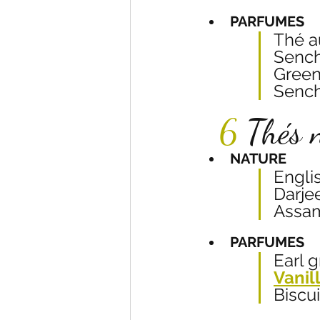
PARFUMES
Thé a
Sench
Green
Sench
6
 Thés n
NATURE
Engli
Darje
Assam
PARFUMES
Earl 
Vanil
Biscu