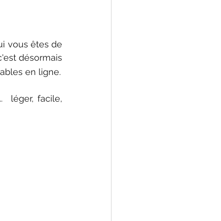
ui vous êtes de 
plus en plus nombreux à avoir succombé à leur côté pratique, du coup c'est désormais 
 que vous pouvez retrouver au magasin ou commandables en ligne. 
 léger, facile, 