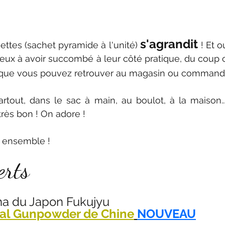
ur 5.
s'agrandit 
ettes (sachet pyramide à l'unité) 
! Et o
rtout, dans le sac à main, au boulot, à la maison.... 
très bon ! On adore !
a ensemble ! 
erts 
a du Japon Fukujyu
al Gunpowder de Chine
NOUVEAU