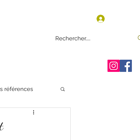
Se connect
en ligne
ation
Avis
Contact
s références
t