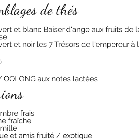
mblages de thés  
ert et blanc Baiser d'ange aux fruits de l
ise
ert et noir les 7 Trésors de l'empereur à
  
 OOLONG aux notes lactées
ions  
mbre frais
e fraîche
mille
e et amis fruité / exotique