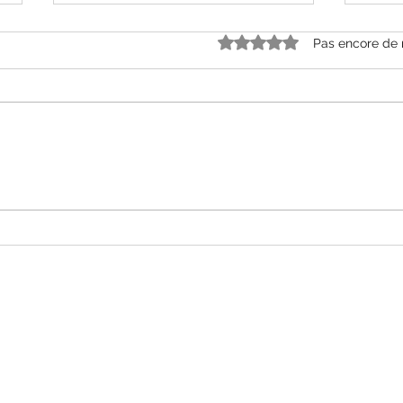
Noté 0 étoile sur 5.
Pas encore de 
Nouve
Nouvelle infusion Erable miel vanille
hello-lets-be-ap@hotmail.com
06 12 59 17 10
34300 AGDE, France