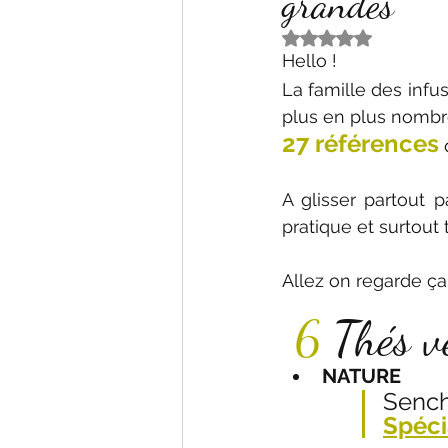
grandes
Noté NaN étoiles s
Hello ! 
La famille des infus
27 références
A glisser partout pa
pratique et surtout 
Allez on regarde ç
6
 Thés v
NATURE
Sench
Spéci