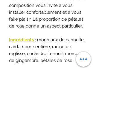
composition vous invite à vous
installer confortablement et à vous
faire plaisir. La proportion de pétales
de rose donne un aspect particulier.
Ingrédients
: morceaux de cannelle,
cardamome entière, racine de
réglisse, coriandre, fenouil, morceaux
de gingembre, pétales de rose.
Contient la racine de réglisse - la
consommation excessive de ce
produit doit être évitée en cas
d'hypertension.
Important: Toujours préparer à l´eau
bouillante et laisser reposer pendant
5-10 minutes environs. Ce n´est qu
´ainsi que vous obtenez un produit
sans danger.