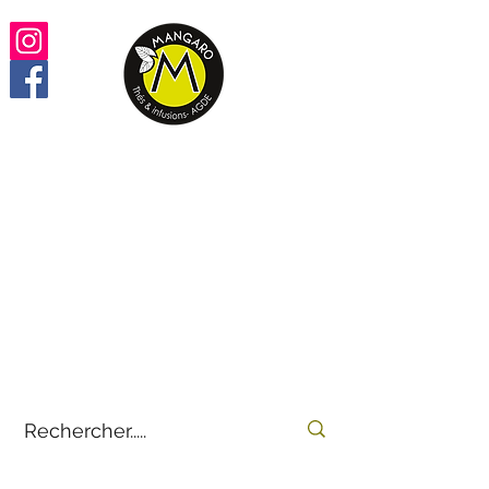
Retrouvez vos thés,
infusions, rooïbos préférés
100% en ligne
by
E-THÉS
Mangaro