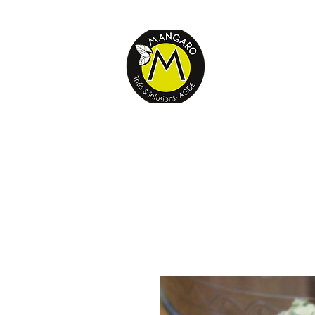
E-THÉS
Retrouvez vo
Nos thés, infusions...
Acc