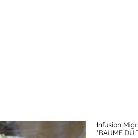
by Mangaro
s thés, infusions, rooïbos préférés 100% 
essoires de thés
Recettes
Cafés
Epicerie
Présent
Infusion Mig
"BAUME DU T