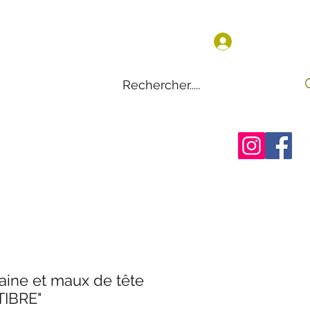
Se connect
en ligne
ation
Avis
Contact
raine et maux de tête
IBRE"