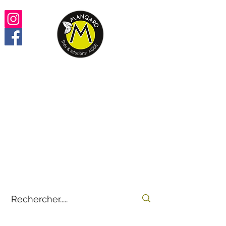
Retrouvez vos thés,
infusions, rooïbos préférés
100% en ligne
by
E-THÉS
Mangaro