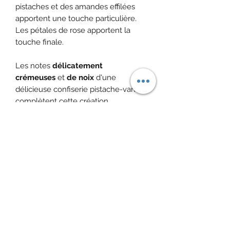
pistaches et des amandes effilées
apportent une touche particulière.
Les pétales de rose apportent la
touche finale.
Les notes
délicatement
crémeuses
et
de noix
d'une
délicieuse confiserie pistache-vanille
complètent cette création.
Ingrédients
: morceaux de datte
(dattes, farine de riz) (87%), pistaches,
amandes effilées, arôme, pétales de
rose.
Conditionnement
Un sachet de thé (infusette) en forme
Infusion
de pyramide de 5 g