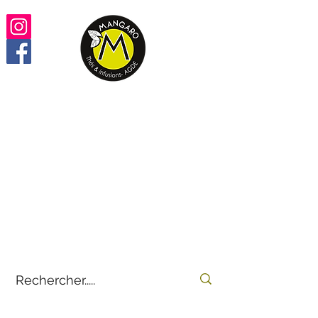
Retrouvez vos thés,
infusions, rooïbos préférés
100% en ligne
by
E-THÉS
Mangaro