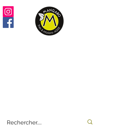
Retrouvez vos thés,
infusions, rooïbos préférés
100% en ligne
by
E-THÉS
Mangaro