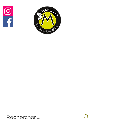
Retrouvez vos thés,
infusions, rooïbos préférés
100% en ligne
by
E-THÉS
Mangaro