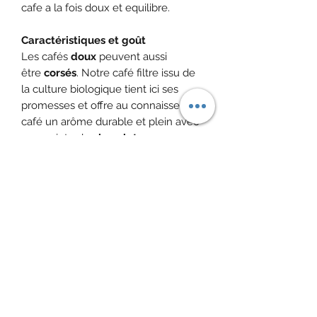
cafe a la fois doux et equilibre.
Caractéristiques et goût
Les cafés
doux
peuvent aussi
être
corsés
. Notre café filtre issu de
la culture biologique tient ici ses
promesses et offre au connaisseur de
café un arôme durable et plein avec
une pointe de
chocolat
.
Attention ! les prix peuvent évoluer
au moment de la commande. Les
tarifs indiqués sont donc provisoires,
ils dépendent du cours du café au
moment où vous commanderez.
Je prendrai contact avec vous pour
vous indiquer si un changement a eu
lieu. Ne réglez pas votre commande,
validez-la en indiquant Retrait à
domicile et nous regarderons