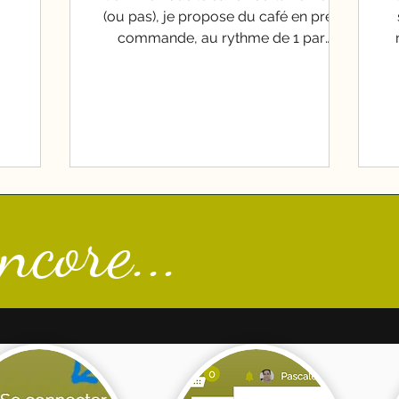
aines
(ou pas), je propose du café en pré-
s
en petit
commande, au rythme de 1 par
i vous
trimestre pour l'instant. Elles sont
I
commander
payables à la livraison. Les références
g
en parler
sont généralement disponibles par kilo.
Mais , pour assouplir un petit peu le
pi
fonctionnement, je vais rentrer pour
ap
quelques références, des sachets de
p
250 gr. Top non ? Vous pourrez ainsi
f
tester, pour le moment 3 références ,
ncore...
que je mettrai en ligne dès que je les
cr
recevrai d'ici une dizaine de jours.
la