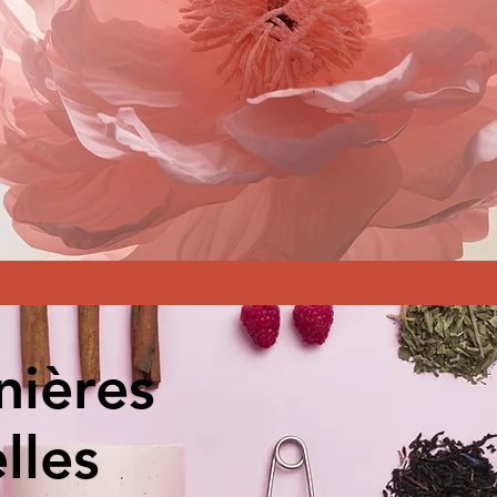
nières
lles