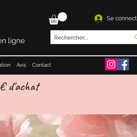
Se connect
en ligne
ation
Avis
Contact
 € d'achat
int Relais