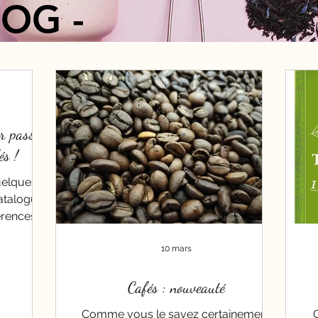
LOG -
r passer
és !
uelques
atalogue
érences
mois de
z pas à me
10 mars
alogue et
x : Pures
Cafés : nouveauté
 Cafés en
Comme vous le savez certainement