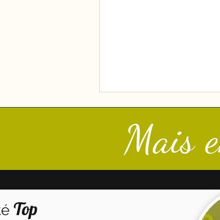
mélange Espressos Cert
références sont disponibles 
conditionnement (250 gr) s
voulez les tenter avant de 
des sachets d'1 Kg. Venez m'
directement au
Mais e
Top
té