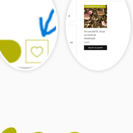
Retrouvez-les
joutez vos articles
désormais
avoris en allant sur
directement dans
haque article et en
votre espace
liquant sur
le coeur
En un simple clic,
 droite de Ajouter
rajoutez-les au
au panier
panier