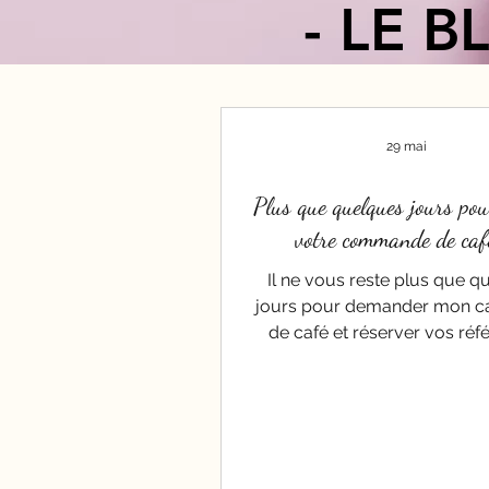
- LE B
29 mai
Plus que quelques jours pou
votre commande de caf
Il ne vous reste plus que q
jours pour demander mon c
de café et réserver vos réf
avant que la commande du 
JUIN ne soit passée. N'hésite
contacter pour obtenir le cat
découvrir la gamme. Au choi
origines et pures plantations