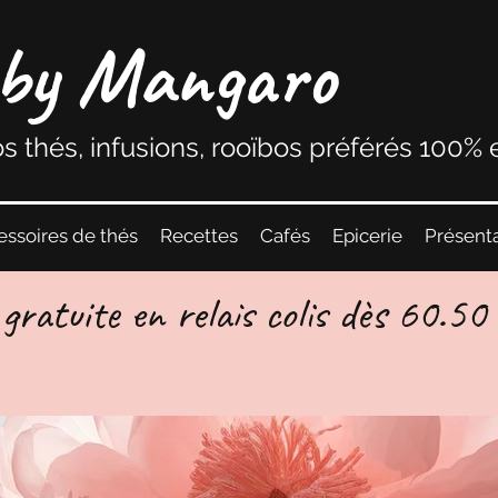
by Mangaro
s thés, infusions, rooïbos préférés 100% 
essoires de thés
Recettes
Cafés
Epicerie
Présent
 gratuite en relais colis dès 60.50
t disponible : la livraison en Po