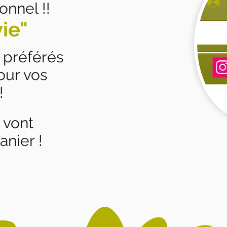
nnel !!
vie"
 préférés
our vos
!
s vont
anier !
Con
votre
En hau
écra
Dans 