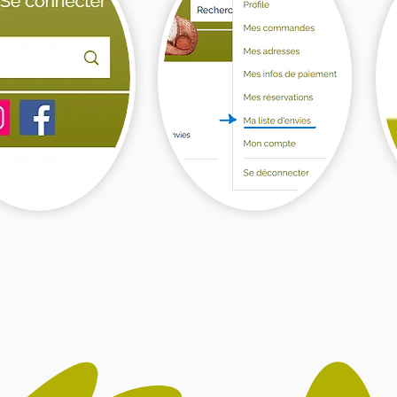
netez-vous à
Dans le menu
A
 espace client
déroulant
f
sélectionnez
c
t à droite de votre
"Ma liste d'envies"
c
n sur ordinateur
à
ou
le menu sur votre
téléphone