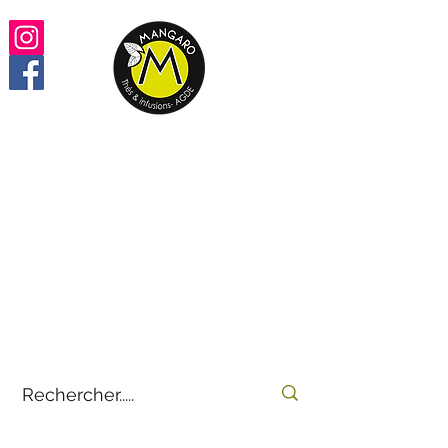
Retrouvez vos thés,
infusions, rooïbos préférés
100% en ligne
by
E-THÉS
Mangaro