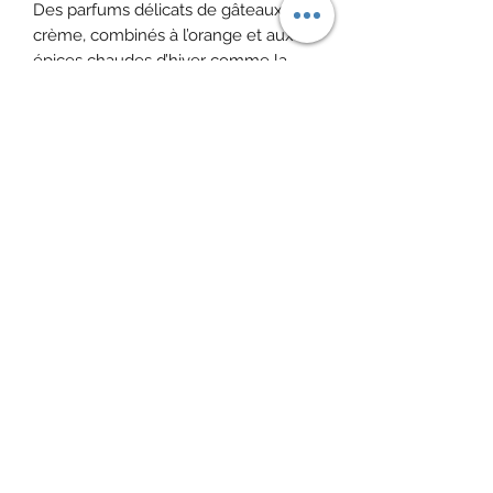
Des parfums délicats de gâteaux à la
crème, combinés à l’orange et aux
épices chaudes d’hiver comme la
cannelle, la cardamome et la
coriandre….
Ingrédients
: thé vert Sencha (47%),
morceaux de pomme, morceaux de
cannelle, coriandre, arôme, tranches
d'orange, cardamome, grains de
poivre rose, girofle
Infusion
2 à 3 mn - 75/80°C