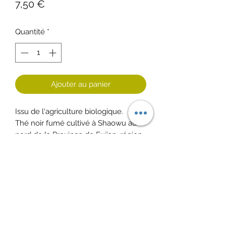
Prix
7,50 €
Quantité
*
Ajouter au panier
Issu de l'agriculture biologique.
Thé noir fumé cultivé à Shaowu au
nord de la Province de Fujian, région
spécialisée dans les thés fumés
Infusion
3 à 5 minutes - 100 °C
Poids