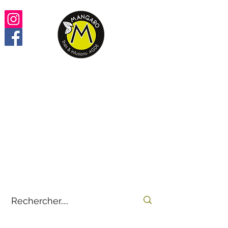
Retrouvez vos thés,
infusions, rooïbos préférés
100% en ligne
by
E-THÉS
Mangaro