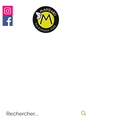
Retrouvez vos thés,
infusions, rooïbos préférés
100% en ligne
by
E-THÉS
Mangaro