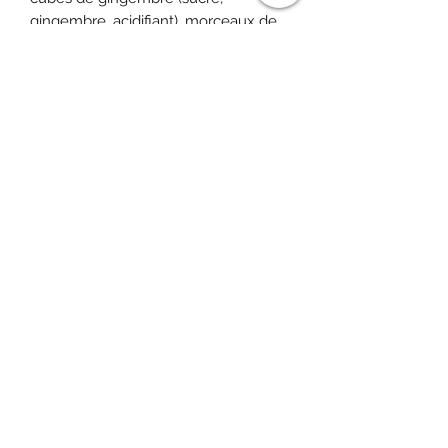
gingembre, acidifiant), morceaux de
poire et de gingembre, arôme et
morceaux de poires lyophilisées
Infusion
2 à 3 minutes - 75/80 °C
Poids
Boîte métal double couvercle
Conditionnement
150 gr
hello-lets-be-ap@hotmail.com