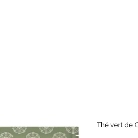
by Mangaro
s thés, infusions, rooïbos préférés 100% 
essoires de thés
Recettes
Cafés
Epicerie
Présent
Thé vert de 