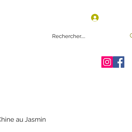
Se connect
en ligne
ation
Avis
Contact
Chine au Jasmin