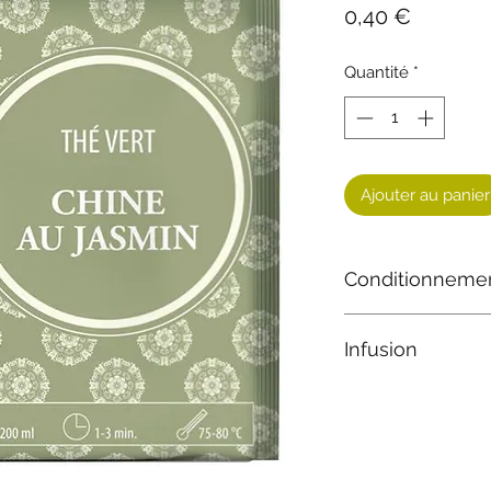
Prix
0,40 €
Quantité
*
Ajouter au panier
Conditionneme
Sachet de 3 gr
Infusion
2 à 3 mn à 75-80°C 