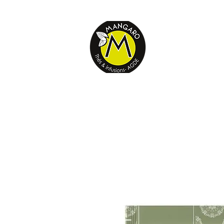
E-THÉS
Retrouvez vo
Nos thés, infusions...
Acc