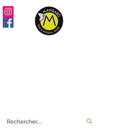
Retrouvez vos thés,
infusions, rooïbos préférés
100% en ligne
by
E-THÉS
Mangaro