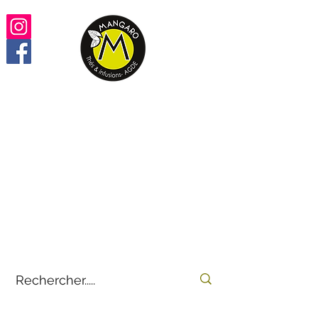
Retrouvez vos thés,
infusions, rooïbos préférés
100% en ligne
by
E-THÉS
Mangaro