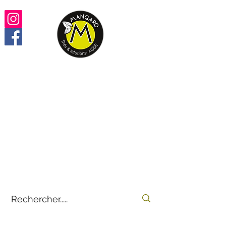
Retrouvez vos thés,
infusions, rooïbos préférés
100% en ligne
by
E-THÉS
Mangaro